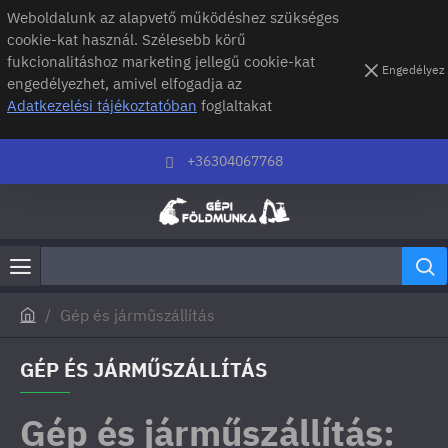
Weboldalunk az alapvető működéshez szükséges
cookie-kat használ. Szélesebb körű
fukcionalitáshoz marketing jellegű cookie-kat
Engedélyez
engedélyezhet, amivel elfogadja az
Adatkezelési tájékoztatóban
foglaltakat
+36304067768
Gép és járműszállítás
h
o
GÉP ÉS JÁRMŰSZÁLLÍTÁS
m
e
Gép és járműszállítás: