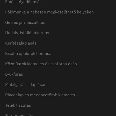
Emésztőgödör ásás
Földmunka a nehezen megközelíthető helyeken
Gép és járműszállítás
Hodály, istálló takarítás
Kerítésalap ásás
Kisebb épületek bontása
Közműárok kiemelés és csatorna ásás
Lyukfúrás
Mobilgarázs alap ásás
Pincealap és medencetömb kiemelés
Telek tisztítás
Tereprendezés